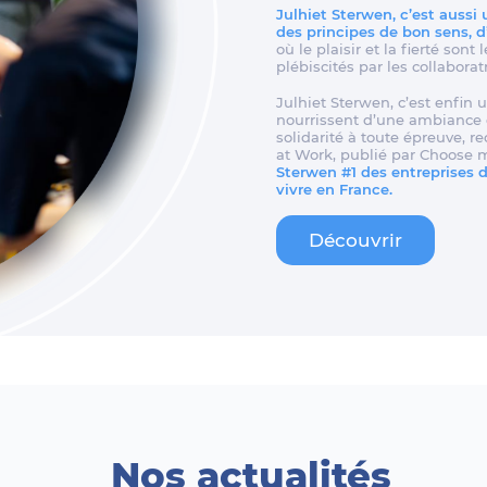
Julhiet Sterwen, c’est aussi
des principes de bon sens, 
où le plaisir et la fierté son
plébiscités par les collaborat
Julhiet Sterwen, c’est enfin u
nourrissent d’une ambiance d
solidarité à toute épreuve, 
at Work, publié par Choose 
Sterwen #1 des entreprises de
vivre en France.
Découvrir
Nos actualités