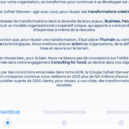
Pour votre organisation, se transformer pour continuer à se développer est 
ez Julhiet Sterwen : agir avec vous, pour réussir des
transformations créatri
 adresser les transformations dans la diversité de leurs enjeux,
Business, Peo
uit un modèle organisationnel coopératif unique, qui apporte à votre pro
d’expertises à même de la résoudre.
iction que, pour réussir une transformation, il faut placer
l’humain
au centr
ns
technologiques. Nous mettons ainsi en
action
les organisations, de la dé
mise en œuvre sur le terrain.
es choses bien, pour le bien. Nous ne faisons pas de concessions sur l’utilité
carnée dans notre engagement
Consulting for Good
, se décline dans nos obje
é par des convictions enracinées dans notre ADN, le Groupe Julhiet Sterwen
En croissance continue, nous réalisons en 2025 plus de 120 millions d’euros d
otidien auprès de 2000 clients, pour réussir, à vos côtés, des transformati
durables.
TRATÉGIE
TRANSFORMATION
INNOVAT