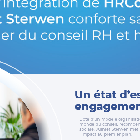
Un état d’e
engagement
Doté d’un modèle organisatio
monde du conseil, récompens
sociale, Julhiet Sterwen met l
l’impact au premier plan.