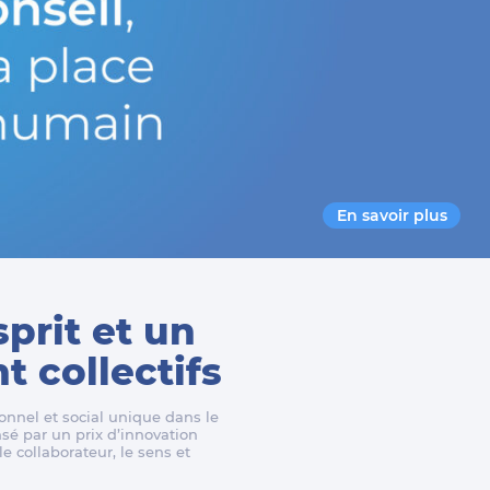
En savoir plus
sprit et un
 collectifs
nnel et social unique dans le
é par un prix d’innovation
e collaborateur, le sens et